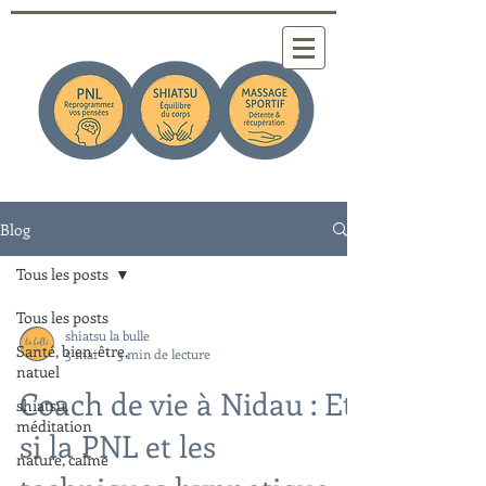
Blog
Tous les posts
Tous les posts
shiatsu la bulle
Santé, bien-être,
5 mai
3 min de lecture
natuel
Coach de vie à Nidau : Et
shiatsu,
méditation
si la PNL et les
nature, calme