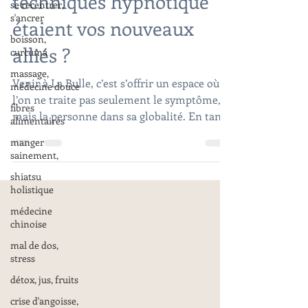
techniques hypnotique
se recentrer,
s'ancrer
étaient vos nouveaux
boisson,
alliés ?
curcuma
massage,
Venir à La Bulle, c’est s’offrir un espace où
médecine douce
l’on ne traite pas seulement le symptôme,
fibres
mais la personne dans sa globalité. En tant
alimentaires
que coach de vie, je vous aide à reprendre
manger
les commandes de votre vie avec douceur et
sainement,
efficacité. Envie de découvrir comment la
shiatsu
PNL et les techniques hypnotiques peuvent
holistique
vous aider ?
médecine
chinoise
mal de dos,
stress
détox, jus, fruits
crise d'angoisse,