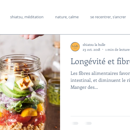
shiatsu, méditation
nature, calme
se recentrer, s'ancrer
s alimentaires
manger sainement,
shiatsu holistique
méde
shiatsu la bulle
23 oct. 2018
1 min de lecture
Longévité et fibr
its
crise d'angoisse, stress
rêves
Les fibres alimentaires favori
intestinal, et diminuent le r
Manger des...