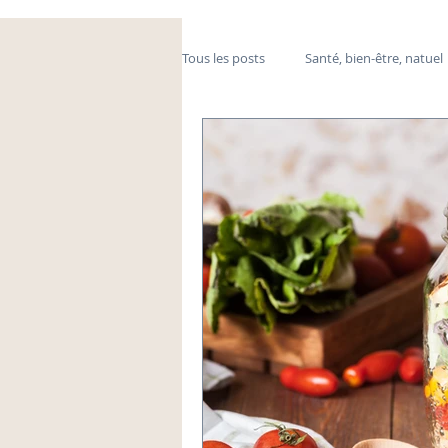
Tous les posts
Santé, bien-être, natuel
massage, médecine douce
fibre
mal de dos, stress
détox, jus, fru