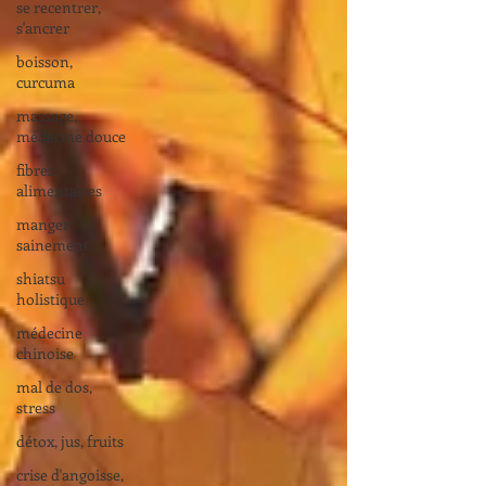
se recentrer,
s'ancrer
boisson,
curcuma
massage,
médecine douce
fibres
alimentaires
manger
sainement,
shiatsu
holistique
médecine
chinoise
mal de dos,
stress
détox, jus, fruits
crise d'angoisse,