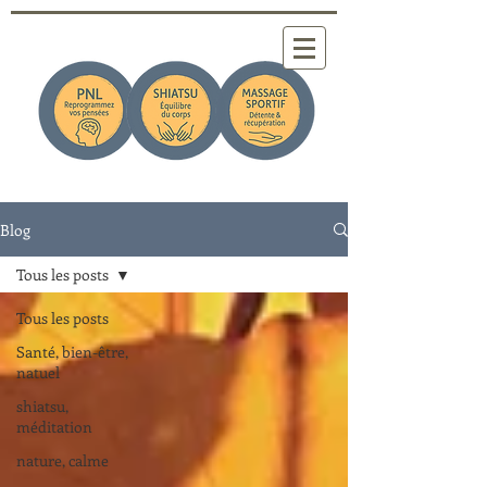
Blog
Tous les posts
Tous les posts
Santé, bien-être,
natuel
shiatsu,
méditation
nature, calme