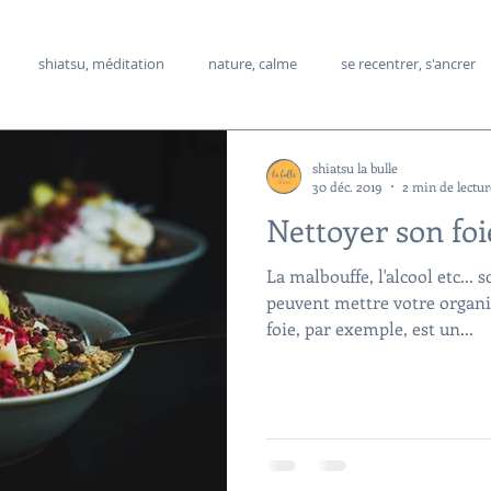
shiatsu, méditation
nature, calme
se recentrer, s'ancrer
s alimentaires
manger sainement,
shiatsu holistique
méde
shiatsu la bulle
30 déc. 2019
2 min de lectur
Nettoyer son foie
its
crise d'angoisse, stress
rêves
La malbouffe, l'alcool etc... 
peuvent mettre votre organi
foie, par exemple, est un...