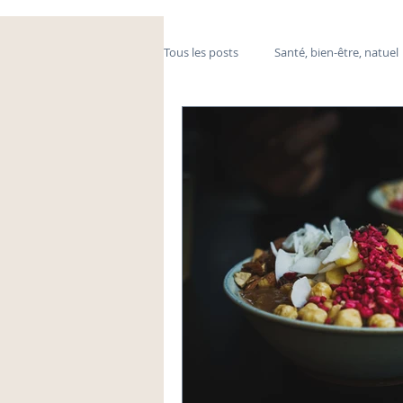
Tous les posts
Santé, bien-être, natuel
massage, médecine douce
fibre
mal de dos, stress
détox, jus, fru