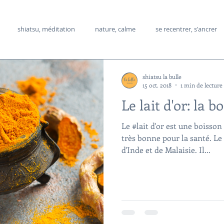
shiatsu, méditation
nature, calme
se recentrer, s'ancrer
s alimentaires
manger sainement,
shiatsu holistique
méde
shiatsu la bulle
15 oct. 2018
1 min de lecture
Le lait d'or: la b
its
crise d'angoisse, stress
rêves
Le #lait d'or est une boisso
très bonne pour la santé. Le
d'Inde et de Malaisie. Il...