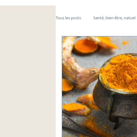
Tous les posts
Santé, bien-être, natuel
massage, médecine douce
fibre
mal de dos, stress
détox, jus, fru