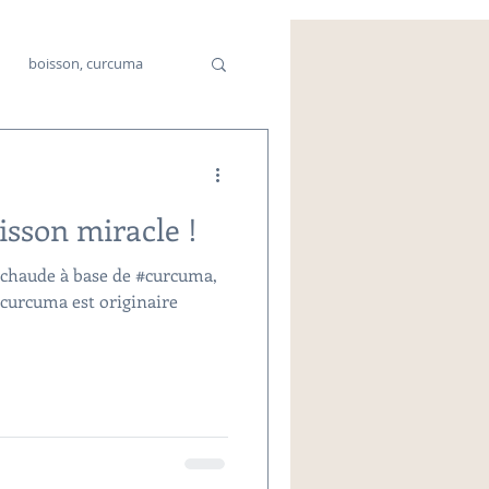
boisson, curcuma
cine chinoise
oisson miracle !
n chaude à base de #curcuma,
 curcuma est originaire